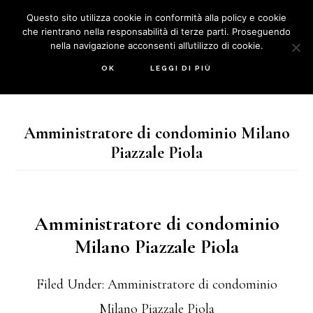
Skip
Skip
Questo sito utilizza cookie in conformità alla policy e cookie
che rientrano nella responsabilità di terze parti. Proseguendo
to
to
nella navigazione acconsenti all’utilizzo di cookie.
main
primary
MENU
OK
LEGGI DI PIÙ
content
sidebar
Amministratore di condominio Milano
Piazzale Piola
Amministratore di condominio
Milano Piazzale Piola
Filed Under:
Amministratore di condominio
Milano Piazzale Piola