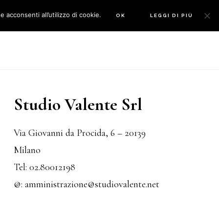
 acconsenti all’utilizzo di cookie.
OK
LEGGI DI PIÙ
rimary
idebar
Studio Valente Srl
Via Giovanni da Procida, 6 – 20139
Milano
Tel:
02.80012198
@:
amministrazione@studiovalente.net