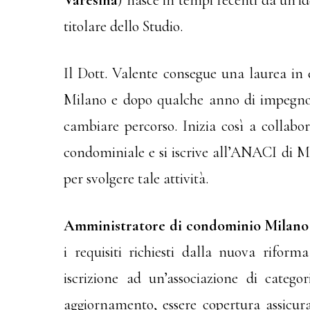
Varesina
) nasce in tempi recenti da un’i
titolare dello Studio.
Il Dott. Valente consegue una laurea in 
Milano e dopo qualche anno di impegno 
cambiare percorso. Inizia così a collabo
condominiale e si iscrive all’ANACI di Mi
per svolgere tale attività.
Amministratore di condominio Milano
i requisiti richiesti dalla nuova riform
iscrizione ad un’associazione di catego
aggiornamento, essere copertura assicura