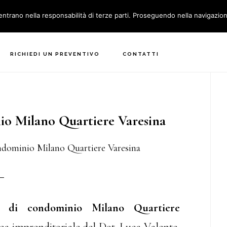
entrano nella responsabilità di terze parti. Proseguendo nella navigazione
 SIAMO
SERVIZI
AREA CONDOMINI
DOVE SIAMO
RICHIEDI UN PREVENTIVO
CONTATTI
P
S
o Milano Quartiere Varesina
ndominio Milano Quartiere Varesina
e di condominio Milano Quartiere