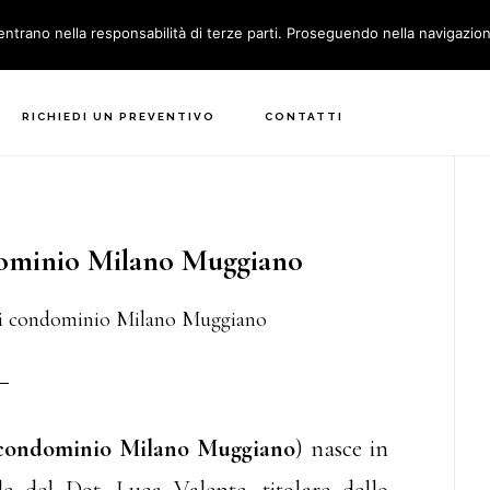
entrano nella responsabilità di terze parti. Proseguendo nella navigazione
 SIAMO
SERVIZI
AREA CONDOMINI
DOVE SIAMO
RICHIEDI UN PREVENTIVO
CONTATTI
P
S
ominio Milano Muggiano
i condominio Milano Muggiano
 condominio Milano Muggiano
) nasce in